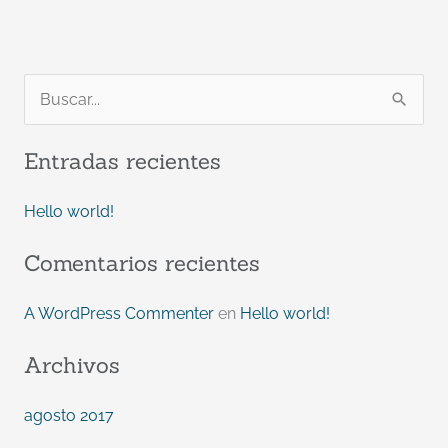
B
u
Entradas recientes
s
c
Hello world!
a
Comentarios recientes
r
p
A WordPress Commenter
en
Hello world!
o
r
Archivos
:
agosto 2017