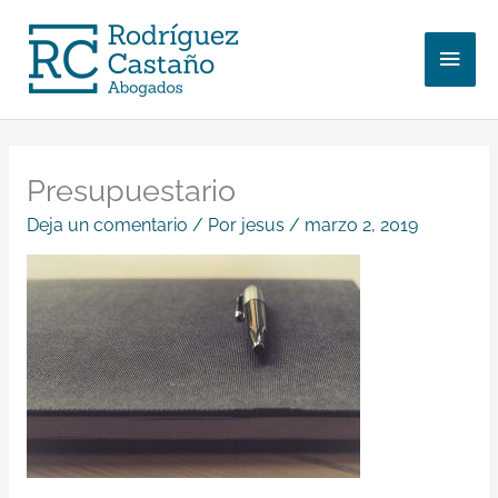
Ir
Men
al
contenido
princ
Presupuestario
Deja un comentario
/ Por
jesus
/
marzo 2, 2019