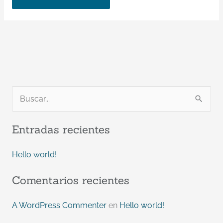
B
u
Entradas recientes
s
c
Hello world!
a
Comentarios recientes
r
p
A WordPress Commenter
en
Hello world!
o