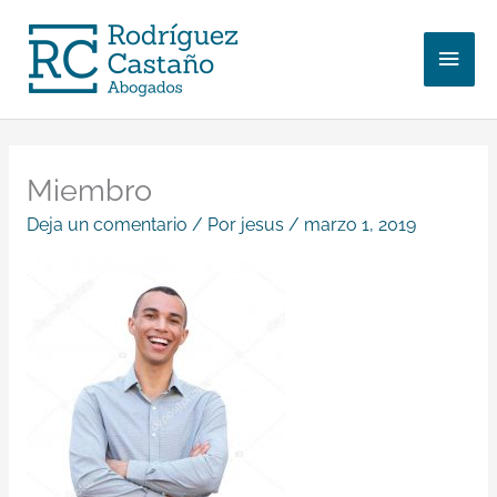
Ir
Men
al
contenido
princ
Miembro
Deja un comentario
/ Por
jesus
/
marzo 1, 2019